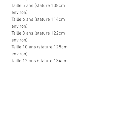
Taille 5 ans (stature 108cm
environ).
Taille 6 ans (stature 114cm
environ).
Taille 8 ans (stature 122cm
environ).
Taille 10 ans (stature 128cm
environ).
Taille 12 ans (stature 134cm
environ).
Très confortable dans toutes les
situations.
Composition: 95% coton, 5%
élasthanne.
Modèle unique fabriqué à la main
en France.