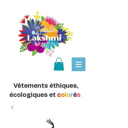
Vêtements éthiques,
écologiques et
c
o
l
o
r
é
s