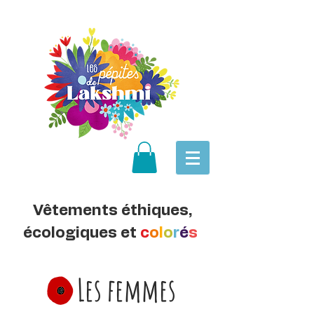
Vêtements éthiques,
écologiques et
c
o
l
o
r
é
s
Les femmes