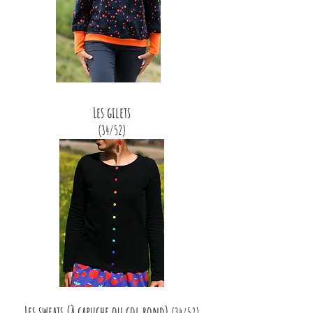
Les gilets
(34/52)
Les sweats (à capuche ou col rond)
(34/52)