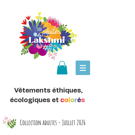
Vêtements éthiques,
écologiques et
c
o
l
o
r
é
s
Collection adultes - Juillet 2026