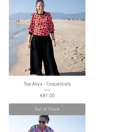
Top Aliya - Coquelicots
Price
€81.00
Out of Stock