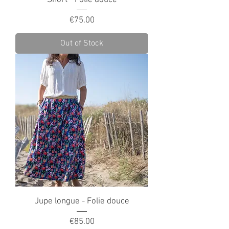
Short - Folie douce
Price
€75.00
Out of Stock
Jupe longue - Folie douce
Price
€85.00