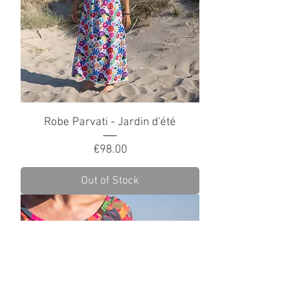
Robe Parvati - Jardin d'été
Price
€98.00
Out of Stock