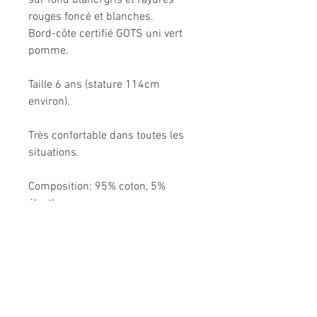
sur fond blanc/gris et rayures
rouges foncé et blanches.
Bord-côte certifié GOTS uni vert
pomme.
Taille 6 ans (stature 114cm
environ).
Très confortable dans toutes les
situations.
Composition: 95% coton, 5%
élasthanne.
Modèle unique fabriqué à la main
en France.
Me CONTACTER: