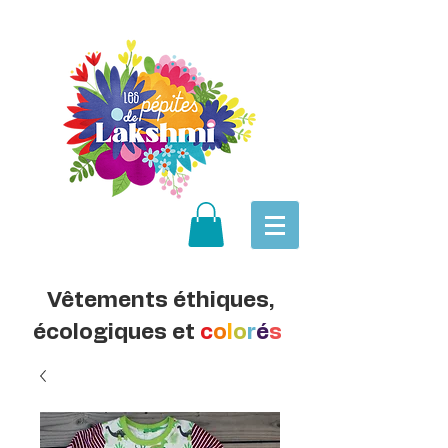
Vêtements éthiques,
écologiques et
c
o
l
o
r
é
s