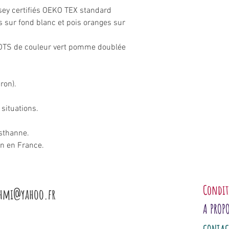
sey certifiés OEKO TEX standard
 sur fond blanc et pois oranges sur
 GOTS de couleur vert pomme doublée
ron).
 situations.
sthanne.
in en France.
Condit
shmi@yahoo.fr
A PROP