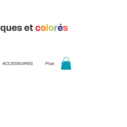
iques et
c
o
l
o
r
é
s
ACCESSOIRES
Plus