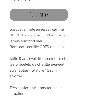
Regular
Sale
 €33.00 
€26.40
Price
Price
Out of Stock
Sarouel simple en jersey certifié
OEKO TEX standard 100 imprimé
lamas sur fond bleu.
Bord-côte certifié GOTS uni jaune.
Taille 8 ans évolutif (la ceinture et
les bracelets de cheville peuvent
être repliés). Stature 122cm
environ.
Très confortable dans toutes les
situations.
Composition: 95% coton, 5%