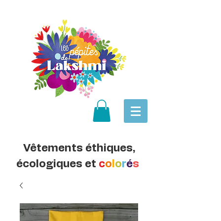
Vêtements éthiques,
écologiques et
c
o
l
o
r
é
s