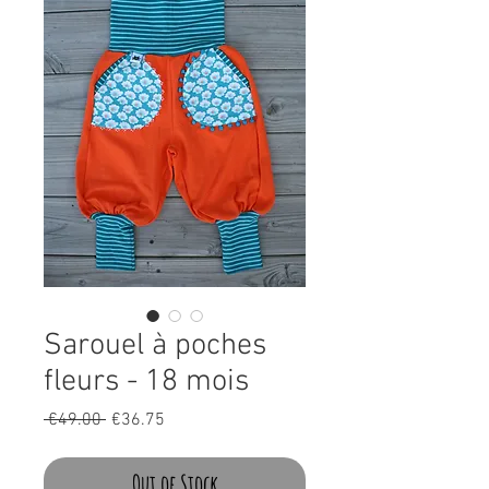
Sarouel à poches
fleurs - 18 mois
Regular
Sale
 €49.00 
€36.75
Price
Price
Out of Stock