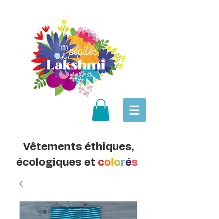
Vêtements éthiques,
écologiques et
c
o
l
o
r
é
s