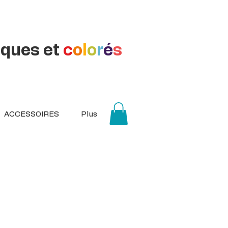
iques et
c
o
l
o
r
é
s
ACCESSOIRES
Plus