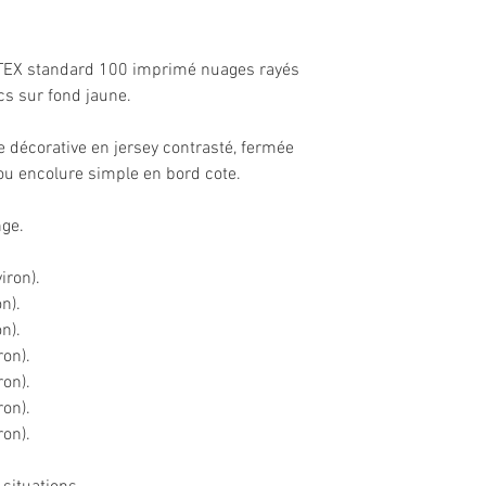
 TEX standard 100 imprimé nuages rayés
cs sur fond jaune.
te décorative en jersey contrasté, fermée
 ou encolure simple en bord cote.
nge.
iron).
n).
n).
ron).
ron).
ron).
ron).