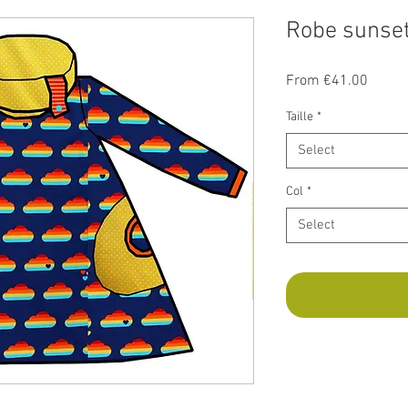
Robe sunse
Sale
From
€41.00
Price
Taille
*
Select
Col
*
Select