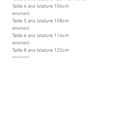
Taille 4 ans (stature 104cm
environ).
Taille 5 ans (stature 108cm
environ).
Taille 6 ans (stature 114cm
environ).
Taille 8 ans (stature 122cm
environ).
Très confortable dans toutes les
situations.
Composition: 95% coton, 5%
élasthanne.
Modèle unique fabriqué à la main
en France.