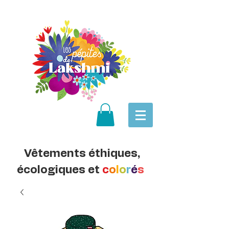
Vêtements éthiques,
écologiques et
c
o
l
o
r
é
s