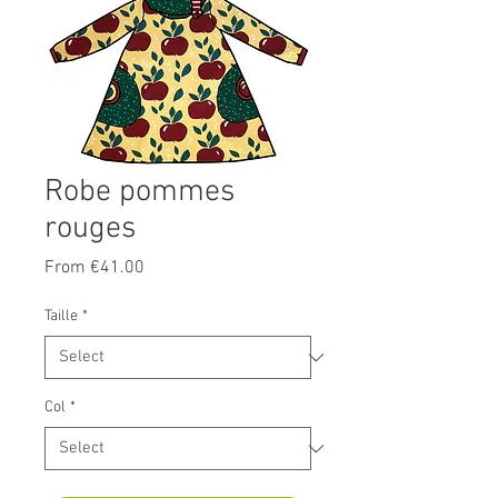
Robe pommes
rouges
Sale
From
€41.00
Price
Taille
*
Col
*