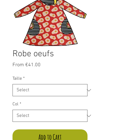
Robe oeufs
Sale
From
€41.00
Price
Taille
*
Col
*
Add to Cart