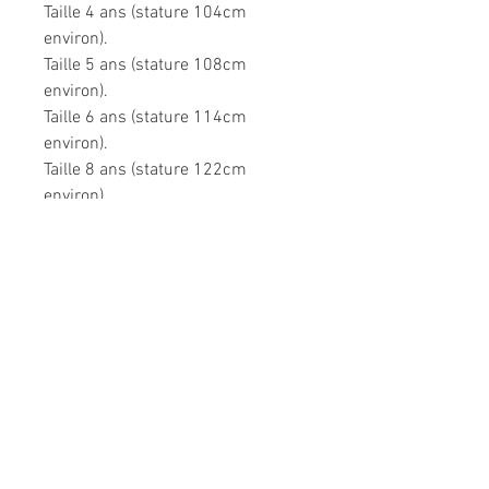
Taille 4 ans (stature 104cm
environ).
Taille 5 ans (stature 108cm
environ).
Taille 6 ans (stature 114cm
environ).
Taille 8 ans (stature 122cm
environ).
Très confortable dans toutes les
situations.
Composition: 95% coton, 5%
élasthanne.
Modèle unique fabriqué à la main
en France.