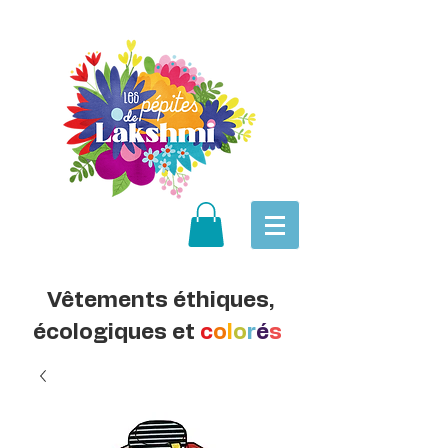
Vêtements éthiques,
écologiques et
c
o
l
o
r
é
s