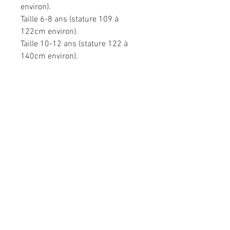
environ).
Taille 6-8 ans (stature 109 à
122cm environ).
Taille 10-12 ans (stature 122 à
140cm environ).
Très confortable dans toutes les
situations.
Composition: 95% coton, 5%
élasthanne.
Modèle unique fabriqué à la main
en France.
Me CONTACTER: