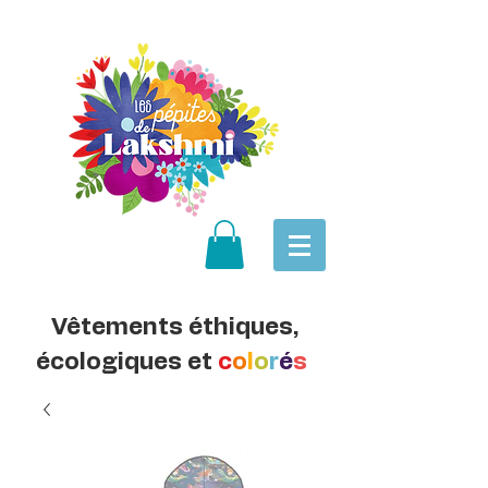
Vêtements éthiques,
écologiques et
c
o
l
o
r
é
s