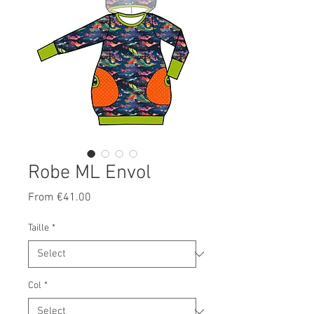
Robe ML Envol
Sale
From
€41.00
Price
Taille
*
Col
*