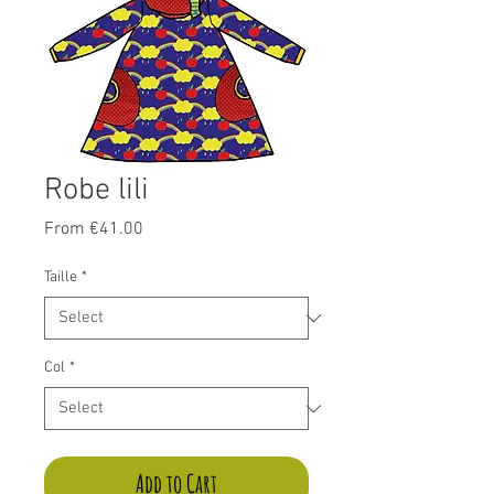
Robe lili
Sale
From
€41.00
Price
Taille
*
Col
*
Add to Cart