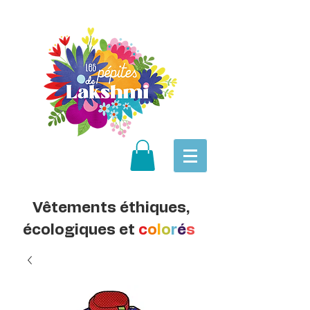
Vêtements éthiques,
écologiques et
c
o
l
o
r
é
s