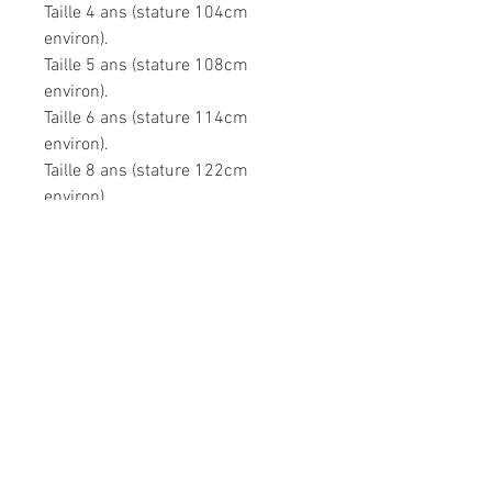
Taille 4 ans (stature 104cm
environ).
Taille 5 ans (stature 108cm
environ).
Taille 6 ans (stature 114cm
environ).
Taille 8 ans (stature 122cm
environ).
Très confortable dans toutes les
situations.
Composition: 95% coton, 5%
élasthanne.
Modèle unique fabriqué à la main
en France.