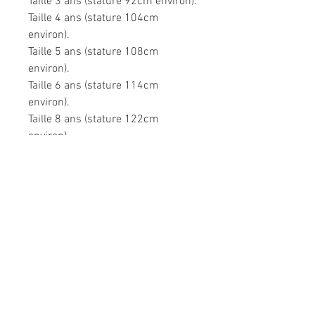
Taille 3 ans (stature 92cm environ).
Taille 4 ans (stature 104cm
environ).
Taille 5 ans (stature 108cm
environ).
Taille 6 ans (stature 114cm
environ).
Taille 8 ans (stature 122cm
environ).
Très confortable dans toutes les
situations.
Composition: 95% coton, 5%
élasthanne.
Modèle unique fabriqué à la main
en France.