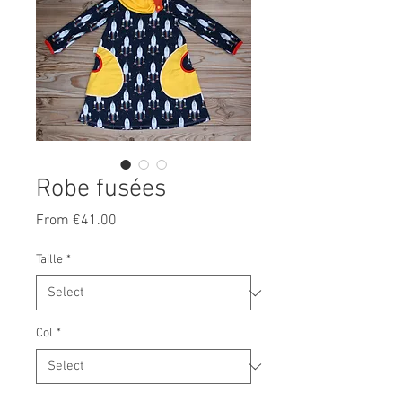
Robe fusées
Sale
From
€41.00
Price
Taille
*
Col
*