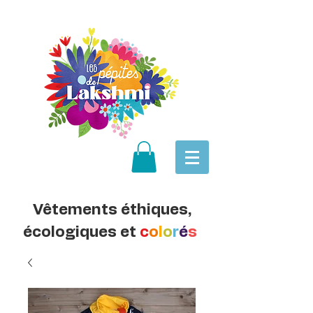
Vêtements éthiques,
écologiques et
c
o
l
o
r
é
s