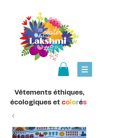
Vêtements éthiques,
écologiques et
c
o
l
o
r
é
s