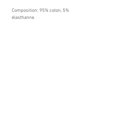
Composition: 95% coton, 5%
élasthanne.
Me CONTACTER:
l
espepitesdelakshmi@yahoo.fr
Conditions générales de vente
A PROPOS
CONTACT
F.A.Q.