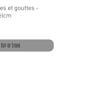
es et gouttes -
e)cm
Out of Stock