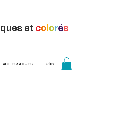
iques et
c
o
l
o
r
é
s
ACCESSOIRES
Plus