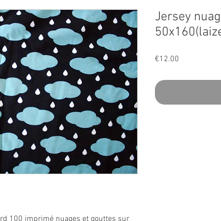
Jersey nuag
50x160(laiz
Price
€12.00
ard 100 imprimé nuages et gouttes sur