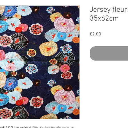
Jersey fleur
35x62cm
Price
€2.00