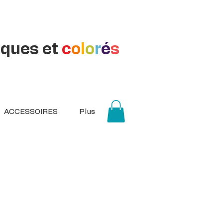
iques et
c
o
l
o
r
é
s
ACCESSOIRES
Plus