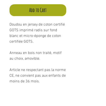
Add to Cart
Doudou en jersey de coton certifié
GOTS imprimé radis sur fond
blanc et micro-éponge de coton
certifiée GOTS.
Anneau en bois non traité, motif
au choix, amovible.
Article ne respectant pas la norme
CE, ne convient pas aux enfants de
moins de 36 mois.
Composition: 95% coton, 5%
élasthanne.
Modèle unique fabriqué à la main