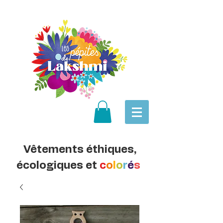
Vêtements éthiques,
écologiques et
c
o
l
o
r
é
s