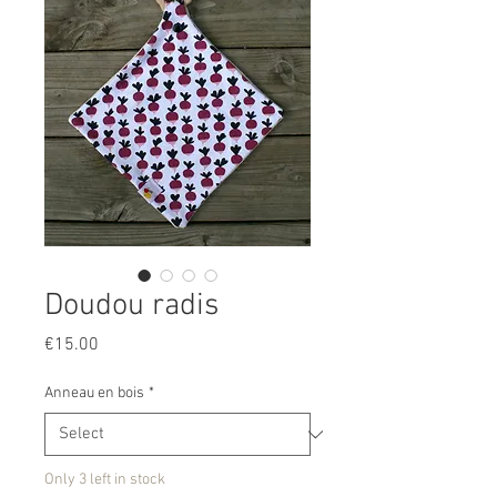
Doudou radis
Price
€15.00
Anneau en bois
*
Only 3 left in stock