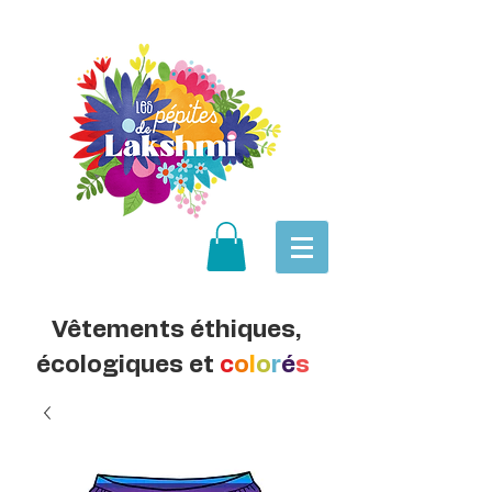
Vêtements éthiques,
écologiques et
c
o
l
o
r
é
s