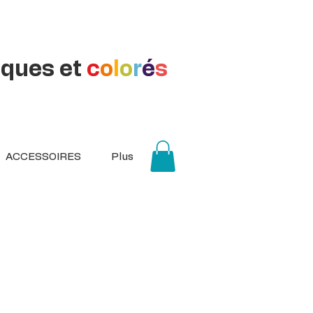
iques et
c
o
l
o
r
é
s
ACCESSOIRES
Plus