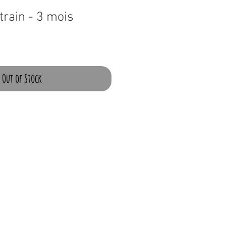
train - 3 mois
e
ce
Out of Stock