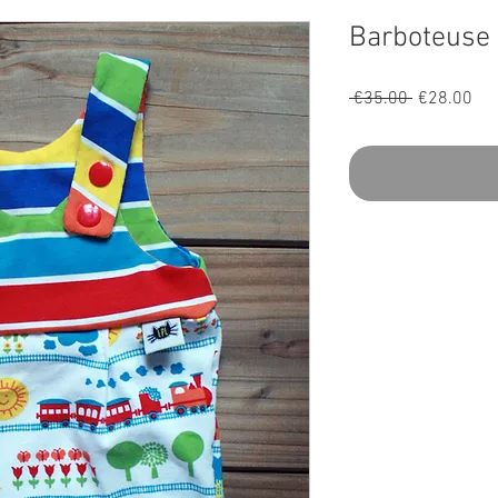
Barboteuse 
Regular
Sal
 €35.00 
€28.00
Price
Pri