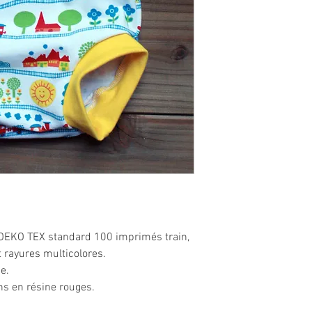
s OEKO TEX standard 100 imprimés train,
t rayures multicolores.
e.
ns en résine rouges.