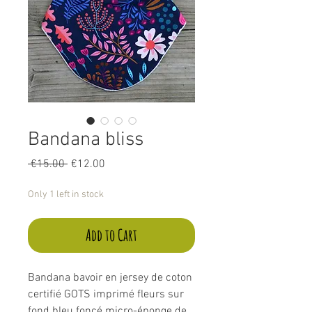
Bandana bliss
Regular
Sale
 €15.00 
€12.00
Price
Price
Only 1 left in stock
Add to Cart
Bandana bavoir en jersey de coton
certifié GOTS imprimé fleurs sur
fond bleu foncé micro-éponge de