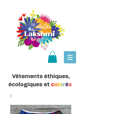
Vêtements éthiques,
écologiques et
c
o
l
o
r
é
s