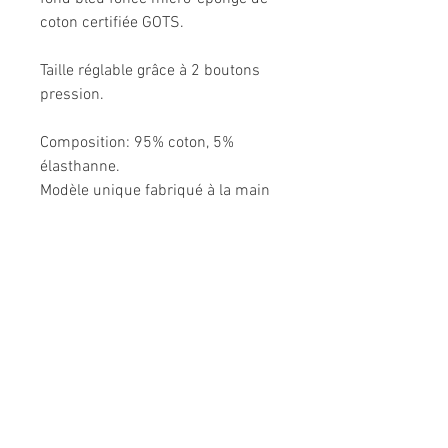
coton certifiée GOTS.
Taille réglable grâce à 2 boutons
pression.
Composition: 95% coton, 5%
élasthanne.
Modèle unique fabriqué à la main
en France.
Me CONTACTER:
l
espepitesdelakshmi@yahoo.fr
Conditions générales de vente