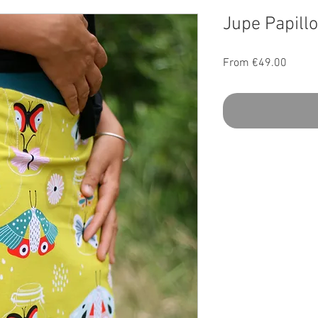
Jupe Papill
Sale
From
€49.00
Price