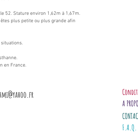
aille 52. Stature environ 1,62m à 1,67m.
s êtes plus petite ou plus grande afin
 situations.
sthanne.
in en France.
Condit
shmi@yahoo.fr
A PROP
CONTAC
F.A.Q.