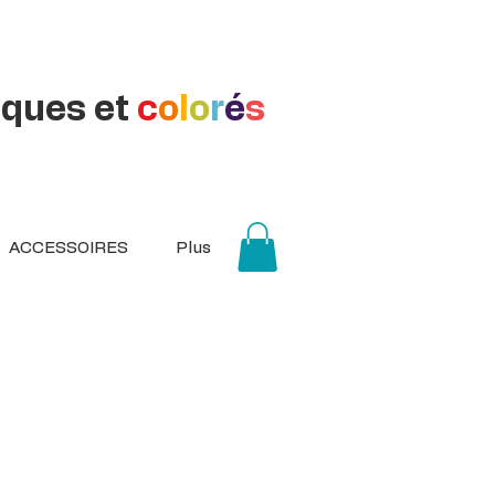
iques et
c
o
l
o
r
é
s
ACCESSOIRES
Plus