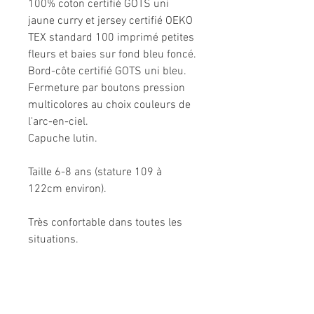
100% coton certifié GOTS uni
jaune curry et jersey certifié OEKO
TEX standard 100 imprimé petites
fleurs et baies sur fond bleu foncé.
Bord-côte certifié GOTS uni bleu.
Fermeture par boutons pression
multicolores au choix couleurs de
l'arc-en-ciel.
Capuche lutin.
Taille 6-8 ans (stature 109 à
122cm environ).
Très confortable dans toutes les
situations.
Composition: 95% coton, 5%
élasthanne et 100% coton.
Modèle unique fabriqué à la main