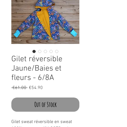
Gilet réversible
Jaune/Baies et
fleurs - 6/8A
Regular
Sale
 €61.00 
€54.90
Price
Price
Out of Stock
Gilet sweat réversible en sweat