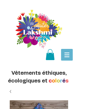
Vêtements éthiques,
écologiques et
c
o
l
o
r
é
s