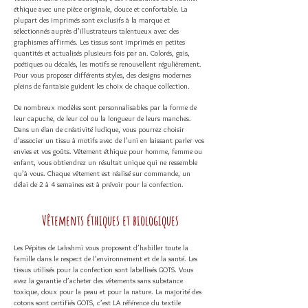
éthique avec une pièce originale, douce et confortable. La
plupart des imprimés sont exclusifs à la marque et
sélectionnés auprès d’illustrateurs talentueux avec des
graphismes affirmés. Les tissus sont imprimés en petites
quantités et actualisés plusieurs fois par an.
Colorés, gais,
poétiques ou décalés, les motifs se renouvellent régulièrement.
Pour vous proposer différents styles, des designs modernes
pleins de fantaisie guident les choix de chaque collection.
De nombreux modèles sont personnalisables par la forme de
leur capuche, de leur col ou la longueur de leurs manches.
Dans un élan de créativité ludique, vous pourrez choisir
d’associer un tissu à motifs avec de l’uni en laissant parler vos
envies et vos goûts. Vêtement éthique pour homme, femme ou
enfant, vous obtiendrez un résultat unique qui ne ressemble
qu’à vous. Chaque vêtement est réalisé sur commande, un
délai de 2 à 4 semaines est à prévoir pour la confection.
Vêtements éthiques et biologiques
Les Pépites de Lakshmi vous proposent d’habiller toute la
famille dans le respect de l’environnement et de la santé. Les
tissus utilisés pour la confection sont labellisés GOTS. Vous
avez la garantie d’acheter des vêtements sans substance
toxique, doux pour la peau et pour la nature. La majorité des
cotons
sont certifiés GOTS, c’est LA référence du textile