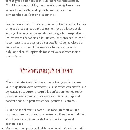
enfant grâce à leur coupe et leurs manches retroussables.
Durables et confortables, mes modèles sont également non
genrés. Cetains vêtements pour femme peuvent être
commandés avec l’option allaitement.
Les tissus labellisés utilisés pour la confection répondent à des
critères de résistance au rétrécissement lors du lavage et du
séchage. Les couleurs restent stables malgré la transpiration,
les lessives et l’exposition à la lumière. Les fibres naturelles qui
le composent vous assurent de la possibilité de recyclage de
votre vêtement quand il arrivera en fin de vie. En vous
habillant chez les Pépites de Lakshmi vous achetez moins,
mais mieux.
Vêtements fabriqués en France
Choisir de faire travailler une artisane française donne une
valeur ajoutée à votre vêtement. De la sélection des motifs, à la
conception des patrons jusqu’à la confection, les Pépites de
Lakshmi développent un processus de création complet et
cohérent dans un petit atelier des Pyrénées-Orientales.
Quand vous achetez un sweat, une robe, un short ou une
casquette dans cette boutique, votre manière de vous habiller
s’intègre à votre démarche de transition écologique et
économique :
Vous mettez en pratique la défense et le maintien de la main-