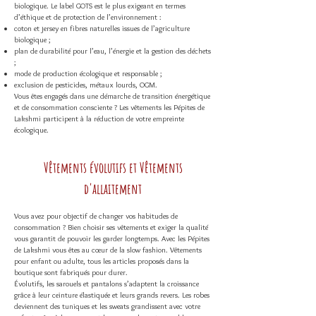
biologique. Le label GOTS est le plus exigeant en termes
d’éthique et de protection de l’environnement :
coton et jersey en fibres naturelles issues de l’agriculture
biologique ;
plan de durabilité pour l’eau, l’énergie et la gestion des déchets
;
mode de production écologique et responsable ;
exclusion de pesticides, métaux lourds, OGM.
Vous êtes engagés dans une démarche de transition énergétique
et de consommation consciente ? Les vêtements les Pépites de
Lakshmi participent à la réduction de votre empreinte
écologique.
Vêtements évolutifs et Vêtements
d'allaitement
Vous avez pour objectif de changer vos habitudes de
consommation ? Bien choisir ses vêtements et exiger la qualité
vous garantit de pouvoir les garder longtemps. Avec les Pépites
de Lakshmi vous êtes au cœur de la slow fashion. Vêtements
pour enfant ou adulte, tous les articles proposés dans la
boutique sont fabriqués pour durer.
Évolutifs,
les sarouels et pantalons
s’adaptent la croissance
grâce à leur ceinture élastiquée et leurs grands revers. Les robes
deviennent des tuniques et les sweats grandissent avec votre