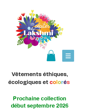
Vêtements éthiques,
écologiques et
c
o
l
o
r
é
s
Prochaine collection
début septembre 2026