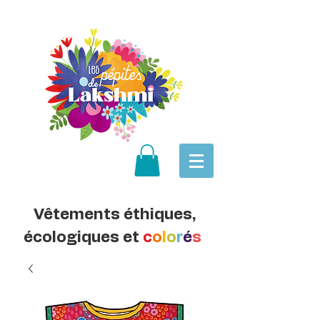
Vêtements éthiques,
écologiques et
c
o
l
o
r
é
s