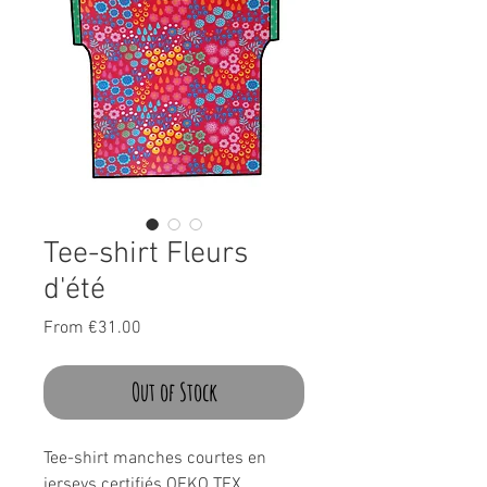
Tee-shirt Fleurs
d'été
Sale
From
€31.00
Price
Out of Stock
Tee-shirt manches courtes en
jerseys certifiés OEKO TEX