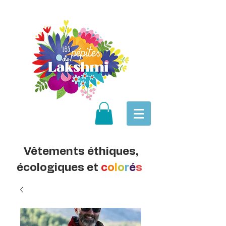
Vêtements éthiques,
écologiques et
c
o
l
o
r
é
s