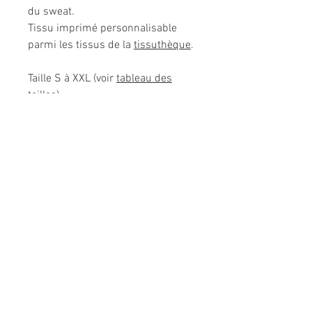
du sweat.
Tissu imprimé personnalisable
parmi les tissus de la
tissuthèque
.
Taille S à XXL (voir
tableau des
tailles
).
Très confortable dans toutes les
situations.
Composition: 100% coton.
Modèle unique fabriqué à la main
en France.
Me CONTACTER: