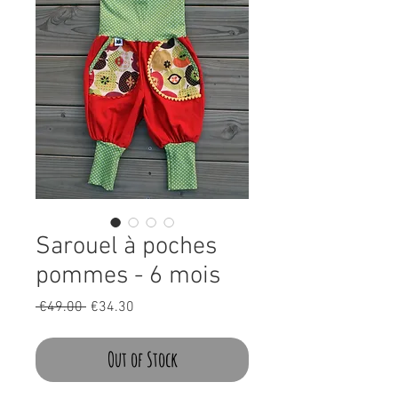
Sarouel à poches
pommes - 6 mois
Regular
Sale
 €49.00 
€34.30
Price
Price
Out of Stock