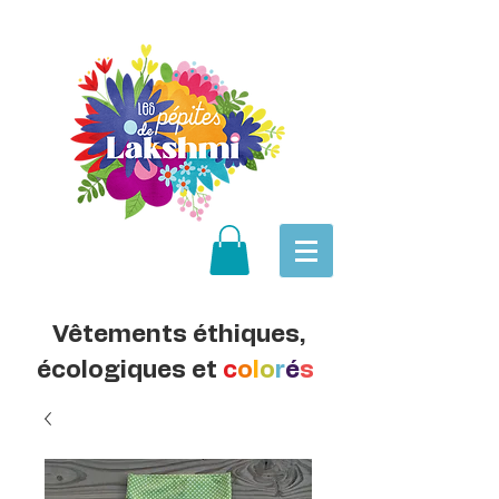
Vêtements éthiques,
écologiques et
c
o
l
o
r
é
s