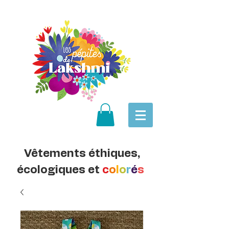
Vêtements éthiques,
écologiques et
c
o
l
o
r
é
s