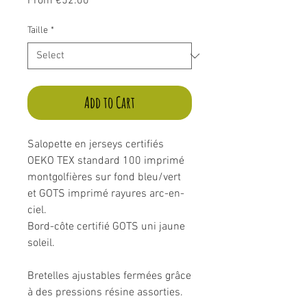
Sale
From
€52.00
Price
Taille
*
Add to Cart
Salopette en jerseys certifiés
OEKO TEX standard 100 imprimé
montgolfières sur fond bleu/vert
et GOTS imprimé rayures arc-en-
ciel.
Bord-côte certifié GOTS uni jaune
soleil.
Bretelles ajustables fermées grâce
à des pressions résine assorties.