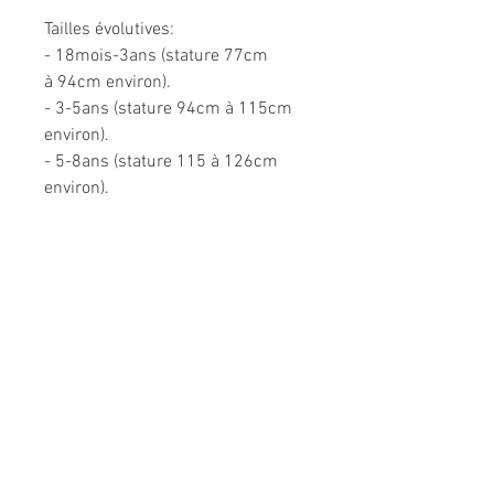
Tailles évolutives:
- 18mois-3ans (stature 77cm
à 94cm environ).
- 3-5ans (stature 94cm à 115cm
environ).
- 5-8ans (stature 115 à 126cm
environ).
Très confortable dans toutes les
situations.
Composition: 95% coton, 5%
élasthanne.
Modèle unique fabriqué à la main
en France.