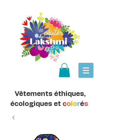
Vêtements éthiques,
écologiques et
c
o
l
o
r
é
s