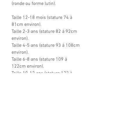
(ronde ou forme lutin).
Taille 12-18 mois (stature 74 à
81cm environ).
Taille 2-3 ans (stature 82 à 92cm
environ).
Taille 4-5 ans (stature 93 à 108cm
environ).
Taille 6-8 ans (stature 109 à
122cm environ).
Taille 10-12 ans (stature 122 à
140cm environ).
Très confortable dans toutes les
situations.
Composition: 95% coton, 5%
élasthanne et 100% coton.
Modèle unique fabriqué à la main