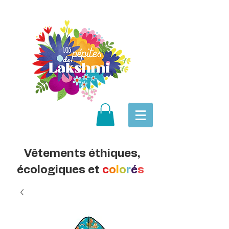
Vêtements éthiques,
écologiques et
c
o
l
o
r
é
s