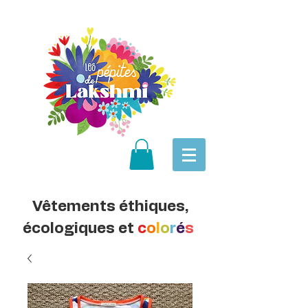
Vêtements éthiques,
écologiques et
c
o
l
o
r
é
s